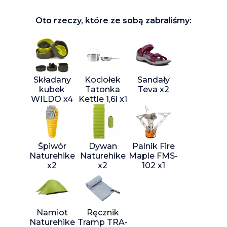
Oto rzeczy, które ze sobą zabraliśmy:
Składany
Kociołek
Sandały
kubek
Tatonka
Teva x2
WILDO x4
Kettle 1,6l x1
Śpiwór
Dywan
Palnik Fire
Naturehike
Naturehike
Maple FMS-
x2
x2
102 x1
Namiot
Ręcznik
Naturehike
Tramp TRA-