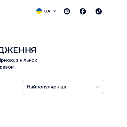
UA
ДЖЕННЯ
рною, з кількох
разом.
Найпопулярніші