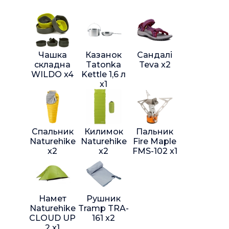
Чашка
Казанок
Сандалі
складна
Tatonka
Teva x2
WILDO x4
Kettle 1,6 л
x1
Спальник
Килимок
Пальник
Naturehike
Naturehike
Fire Maple
x2
x2
FMS-102 x1
Намет
Рушник
Naturehike
Tramp TRA-
CLOUD UP
161 x2
2 x1