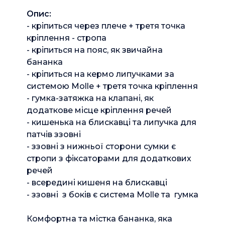
Опис: 
- кріпиться через плече + третя точка 
кріплення - стропа

- кріпиться на пояс, як звичайна 
бананка

- кріпиться на кермо липучками за 
системою Molle + третя точка кріплення

- гумка-затяжка на клапані, як 
додаткове місце кріплення речей 

- кишенька на блискавці та липучка для 
патчів ззовні

- ззовні з нижньої сторони сумки є 
стропи з фіксаторами для додаткових 
речей

- всередині кишеня на блискавці 

- ззовні  з боків є система Molle та  гумка
Комфортна та містка бананка, яка 